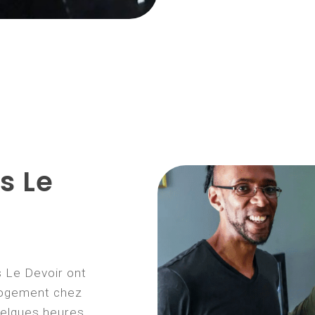
s Le
s Le Devoir ont
u logement chez
uelques heures