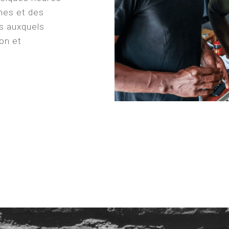
unes et des
is auxquels
ion et