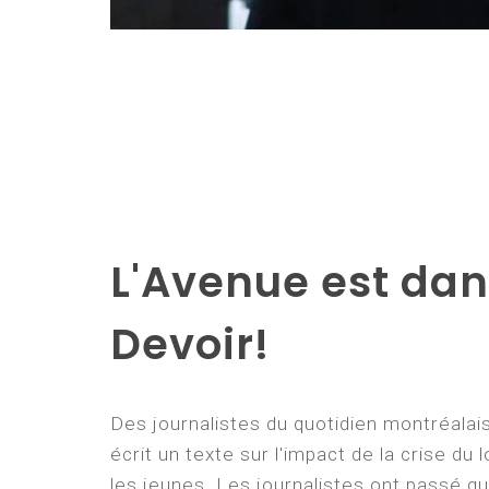
L'Avenue est dan
Devoir!
Des journalistes du quotidien montréalai
écrit un texte sur l'impact de la crise d
les jeunes. Les journalistes ont passé q