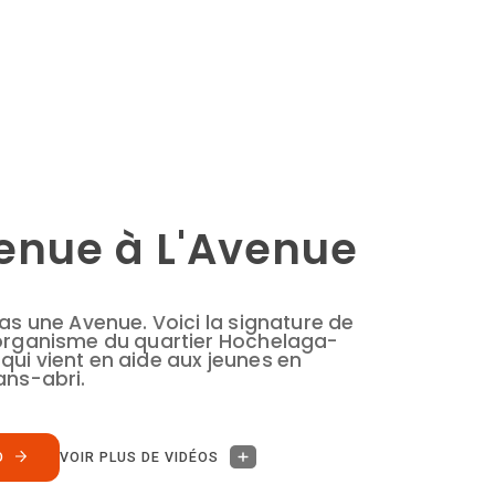
enue à L'Avenue
pas une Avenue. Voici la signature de
 organisme du quartier Hochelaga-
ui vient en aide aux jeunes en
ans-abri.
O
VOIR PLUS DE VIDÉOS