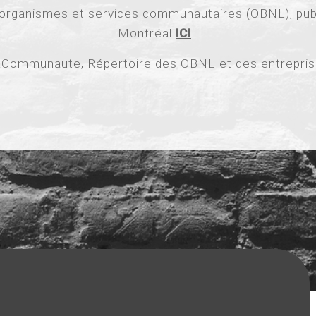
 organismes et services communautaires (OBNL), public
Montréal
ICI
.
Communaute, Répertoire des OBNL et des entrepris