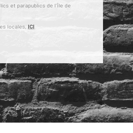
s et parapublics de l'Île de
es locales,
ICI