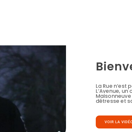
Bienv
La Rue n’est 
L’Avenue, un
Maisonneuve q
détresse et s
VOIR LA VIDÉ