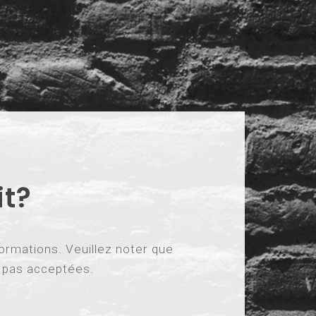
it?
ormations. Veuillez noter que
t pas acceptées.