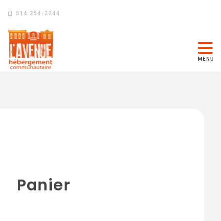
514 254-2244
MENU
Panier