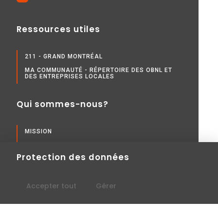
Ressources utiles
211 - GRAND MONTRÉAL
MA COMMUNAUTÉ - RÉPERTOIRE DES OBNL ET
DES ENTREPRISES LOCALES
Qui sommes-nous?
MISSION
HISTORIQUE
Protection des données
ÉQUIPE ET CA
PARTENARIAT ET IMPLICATIONS
Accepter tout
Gérer
RAPPORTS ET PUBLICATIONS