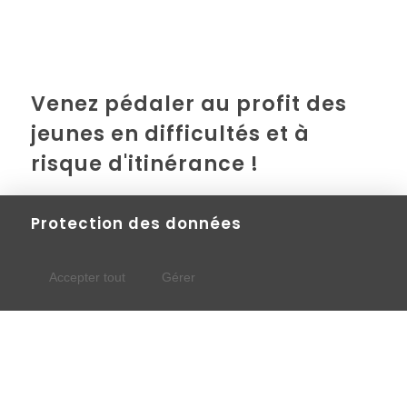
Venez pédaler au profit des
jeunes en difficultés et à
risque d'itinérance !
Le VéloTour de L’Avenue est un événement-bénéfice
Protection des données
combinant défi sportif, découverte, plaisir et
engagement social!
En participant, vous soutenez directement la
Accepter tout
Gérer
mission de notre organisation qui accompagne des
jeunes de 18-30 ans en difficulté ou à risque
d’itinérance.
Un logement c'est bien, mais ce n'est pas suffisant.